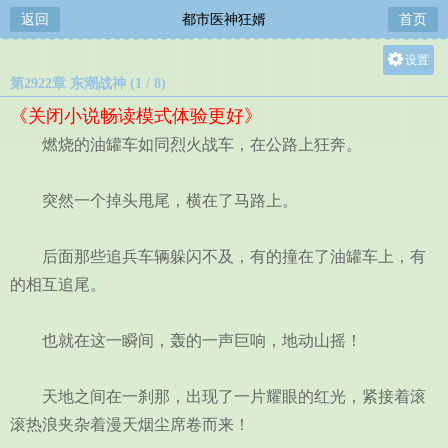
返回
都市医神狂婿
首页
设置
第2922章 东潮战神 (1 / 8)
关灯
《关闭小说畅读模式体验更好》
大
燃烧的油罐车如同烈火战车，在公路上狂奔。
中
小
突然一个掉头甩尾，横在了马路上。
后面那些追兵车辆躲闪不及，有的撞在了油罐车上，有
的相互追尾。
也就在这一瞬间，轰的一声巨响，地动山摇！
天地之间在一刹那，出现了一片耀眼的红光，紧接着滚
滚热浪夹杂着漫天烟尘席卷而来！