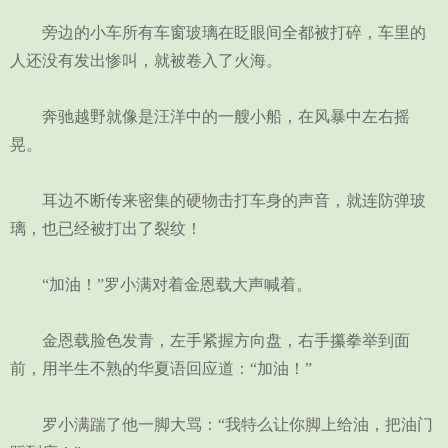
旁边的小车所有车窗玻璃在眨眼间全都被打碎，车里的
人还没有发出惨叫，就被卷入了火海。
奔驰越野就像是汪洋中的一艘小船，在风暴中左右摇
晃。
耳边不断传来密集的硬物击打车身的声音，就连防弹玻
璃，也已经被打出了裂纹！
“加油！”罗小满对着金恩载大声喊着。
金恩载脸色发青，左手紧握方向盘，右手攥拳举到面
前，用半生不熟的华夏语回应道：“加油！”
罗小满踹了他一脚大骂：“我特么让你脚上给油，把油门