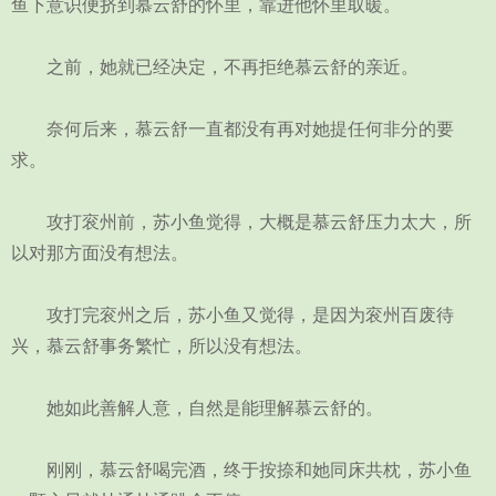
鱼下意识便挤到慕云舒的怀里，靠进他怀里取暖。
之前，她就已经决定，不再拒绝慕云舒的亲近。
奈何后来，慕云舒一直都没有再对她提任何非分的要
求。
攻打衮州前，苏小鱼觉得，大概是慕云舒压力太大，所
以对那方面没有想法。
攻打完衮州之后，苏小鱼又觉得，是因为衮州百废待
兴，慕云舒事务繁忙，所以没有想法。
她如此善解人意，自然是能理解慕云舒的。
刚刚，慕云舒喝完酒，终于按捺和她同床共枕，苏小鱼