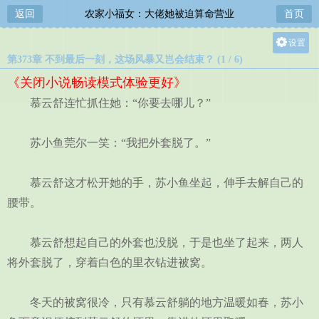
返回
农家小福女：大佬她被迫算命营业
首页
设置
第373章 不到最后一刻，这场风暴又岂会结束？ (1 / 6)
关灯
《关闭小说畅读模式体验更好》
大
慕云舒连忙抓住她：“你要去哪儿？”
中
小
苏小鱼莞尔一笑：“我把外套脱了。”
慕云舒这才松开她的手，苏小鱼坐起，伸手去解自己的
腰带。
慕云舒想起自己的外套也没脱，于是也坐了起来，两人
将外套脱了，穿着白色的里衣钻进被窝。
冬天的被窝很冷，只有慕云舒躺的地方温暖如春，苏小