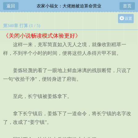
返回
农家小福女：大佬她被迫算命营业
首页
设置
第340章 打算 (1 / 5)
关灯
《关闭小说畅读模式体验更好》
大
这样一来，羌军简直如入无人之境，就像收割稻草一
中
样，不到半个小时的时间，便将这些人杀得片甲不留。
小
姜炼轻蔑的看了一眼地上鲜血淋漓的残肢断臂，只说了
一句“收拾干净”，便转身进了府衙。
至此，长宁镇被姜炼拿下。
拿下长宁镇后，姜炼下了一道命令，将长宁镇的名字改
了，改成了“姜宁镇”。