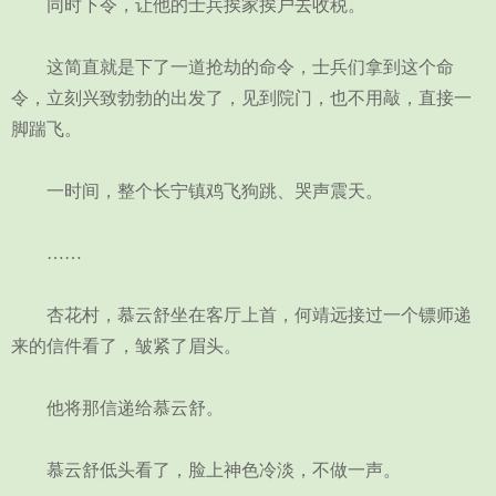
同时下令，让他的士兵挨家挨户去收税。
这简直就是下了一道抢劫的命令，士兵们拿到这个命
令，立刻兴致勃勃的出发了，见到院门，也不用敲，直接一
脚踹飞。
一时间，整个长宁镇鸡飞狗跳、哭声震天。
……
杏花村，慕云舒坐在客厅上首，何靖远接过一个镖师递
来的信件看了，皱紧了眉头。
他将那信递给慕云舒。
慕云舒低头看了，脸上神色冷淡，不做一声。