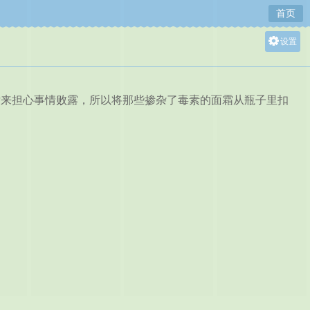
首页
设置
关灯
大
来担心事情败露，所以将那些掺杂了毒素的面霜从瓶子里扣
中
小