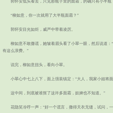
郭怀安低头看去，只见那瓶子里的面霜，的确只有小半瓶，
“柳如意，你一次就用了大半瓶面霜？”
郭怀安目光如炬，威严中带着凌厉。
柳如意不敢撒谎，她皱着眉头看了小翠一眼，然后说道：“
有这么浪费。”
说完，柳如意扭头，看向小翠。
小翠心中七上八下，面上强装镇定：“大人，我家小姐将面
这中间，到底被谁抠了这许多面霜，奴婢也不知道。”
花隐笑冷哼一声：“好一个谎言，撒得天衣无缝，试问，一