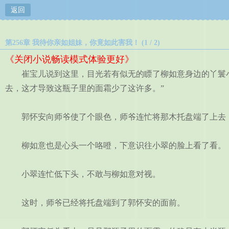
返回
第256章 我待你亲如姐妹，你竟如此害我！ (1 / 2)
《关闭小说畅读模式体验更好》
崔宝儿说到这里，目光若有似无的瞟了柳如意身边的丫鬟小
去，这才导致这瓶子里的面霜少了这许多。”
郭怀安向师爷使了个眼色，师爷连忙将那木托盘端了上去
柳如意也是心头一个咯噔，下意识往小翠的脸上看了看。
小翠连忙低下头，不敢与柳如意对视。
这时，师爷已经将托盘端到了郭怀安的面前。