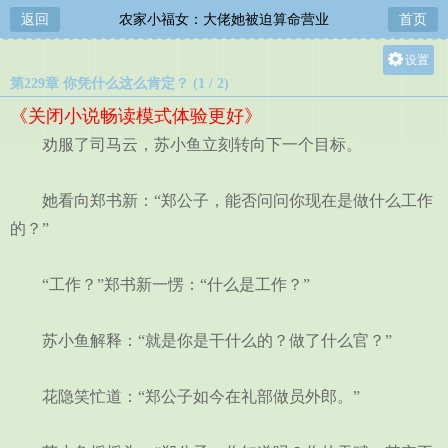
返回
农家小福女：大佬她被迫算命营业
首页
设置
第229章 你凭什么这么肯定？ (1 / 2)
关灯
《关闭小说畅读模式体验更好》
大
劝服了司马云，苏小鱼立刻转向下一个目标。
中
小
她看向郑书新：“郑公子，能否问问你现在是做什么工作
的？”
“工作？”郑书新一愣：“什么是工作？”
苏小鱼解释：“就是你是干什么的？做了什么官？”
花隐笑忙道：“郑公子如今在礼部做员外郎。”