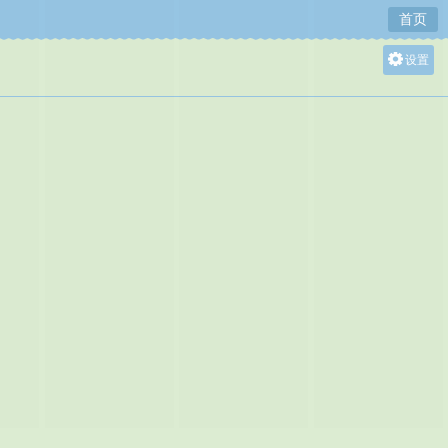
首页
设置
关灯
大
中
小