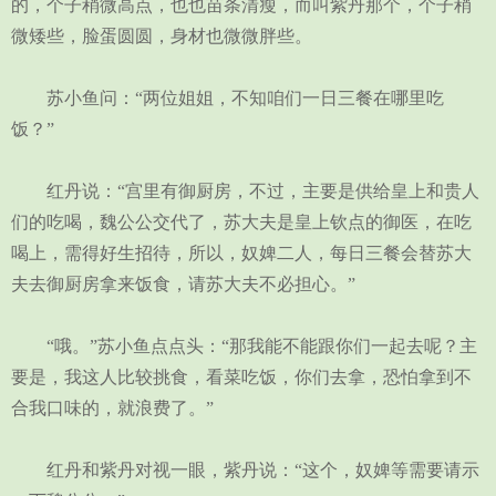
的，个子稍微高点，也也苗条清瘦，而叫紫丹那个，个子稍
微矮些，脸蛋圆圆，身材也微微胖些。
苏小鱼问：“两位姐姐，不知咱们一日三餐在哪里吃
饭？”
红丹说：“宫里有御厨房，不过，主要是供给皇上和贵人
们的吃喝，魏公公交代了，苏大夫是皇上钦点的御医，在吃
喝上，需得好生招待，所以，奴婢二人，每日三餐会替苏大
夫去御厨房拿来饭食，请苏大夫不必担心。”
“哦。”苏小鱼点点头：“那我能不能跟你们一起去呢？主
要是，我这人比较挑食，看菜吃饭，你们去拿，恐怕拿到不
合我口味的，就浪费了。”
红丹和紫丹对视一眼，紫丹说：“这个，奴婢等需要请示