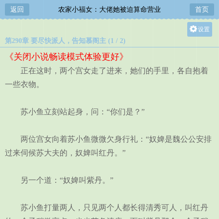
返回
农家小福女：大佬她被迫算命营业
首页
设置
第290章 要尽快派人，告知慕阁主 (1 / 2)
关灯
《关闭小说畅读模式体验更好》
大
正在这时，两个宫女走了进来，她们的手里，各自抱着
中
一些衣物。
小
苏小鱼立刻站起身，问：“你们是？”
两位宫女向着苏小鱼微微欠身行礼：“奴婢是魏公公安排
过来伺候苏大夫的，奴婢叫红丹。”
另一个道：“奴婢叫紫丹。”
苏小鱼打量两人，只见两个人都长得清秀可人，叫红丹