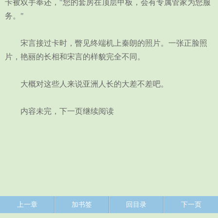
卡被双手奉还，"您的套房在顶层甲板，会有专属管家为您服
务。"
宋言接过卡时，瞥见终端机上秦朗的照片。一张正脸照
片，艳丽的长相和宋言的样貌完全不同。
大概对这些人来说亚洲人长的大差不差吧。
内容未完，下一页继续阅读
上一章
加书签
回目录
下一页