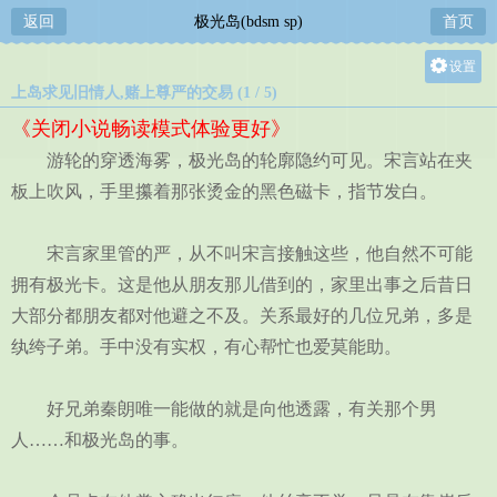
返回
极光岛(bdsm sp)
首页
设置
上岛求见旧情人,赌上尊严的交易 (1 / 5)
关灯
《关闭小说畅读模式体验更好》
大
游轮的穿透海雾，极光岛的轮廓隐约可见。宋言站在夹
中
板上吹风，手里攥着那张烫金的黑色磁卡，指节发白。
小
宋言家里管的严，从不叫宋言接触这些，他自然不可能
拥有极光卡。这是他从朋友那儿借到的，家里出事之后昔日
大部分都朋友都对他避之不及。关系最好的几位兄弟，多是
纨绔子弟。手中没有实权，有心帮忙也爱莫能助。
好兄弟秦朗唯一能做的就是向他透露，有关那个男
人……和极光岛的事。