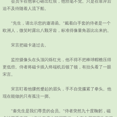
会员卡在他掌心硌出红痕，他丝毫不觉。只是在靠岸后
迫不及待随着人流下船。
"先生，请出示您的邀请函。"戴着白手套的侍者是一个
欧洲人，微笑时露出八颗牙齿，标准得像量角器比出来的。
宋言把磁卡递过去。
监控摄像头在头顶闪烁红光，他不得不把棒球帽檐压得
更低些。侍者将磁卡插入终端机后顿了顿，有抬头看了一眼
宋言。
宋言盯着他骤然蹙起的眉头，手不自觉攥紧了拳头。他
现在能做的只有孤注一掷。
"秦先生是我们尊贵的会员。"侍者突然九十度鞠躬，磁