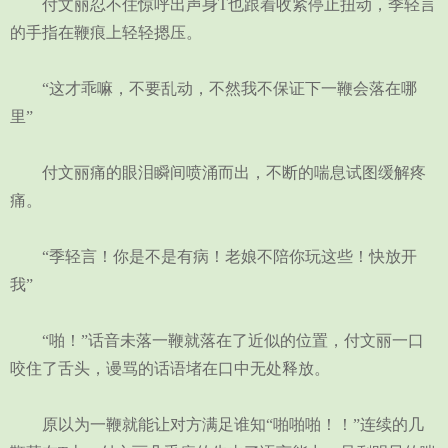
付文丽忍不住惊呼出声身T也跟着收紧停止扭动，季轻言
的手指在鞭痕上轻轻摁压。
“这才乖嘛，不要乱动，不然我不保证下一鞭会落在哪
里”
付文丽痛的眼泪瞬间喷涌而出，不断的喘息试图缓解疼
痛。
“季轻言！你是不是有病！老娘不陪你玩这些！快放开
我”
“啪！”话音未落一鞭就落在了近似的位置，付文丽一口
咬住了舌头，谩骂的话语堵在口中无处释放。
原以为一鞭就能让对方满足谁知“啪啪啪！！”连续的几