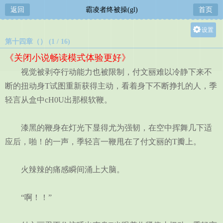
返回
霸凌者终被操(gl)
首页
设置
第十四章（） (1 / 16)
关灯
《关闭小说畅读模式体验更好》
大
视觉被剥夺行动能力也被限制，付文丽难以冷静下来不
中
断的扭动身T试图重新获得主动，看着身下不断挣扎的人，季
小
轻言从盒中cH0U出那根软鞭。
漆黑的鞭身在灯光下显得尤为强韧，在空中挥舞几下适
应后，啪！的一声，季轻言一鞭甩在了付文丽的T瓣上。
火辣辣的痛感瞬间涌上大脑。
“啊！！”