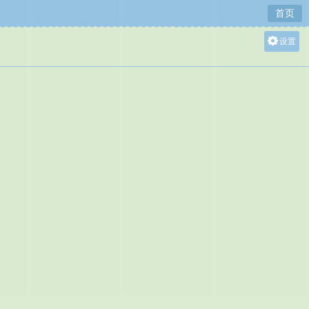
首页
设置
关灯
大
中
小