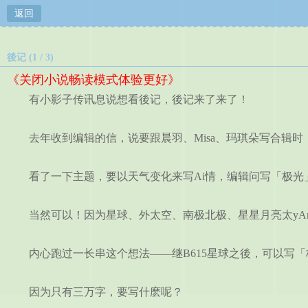
返回
後记 (1 / 3)
《关闭小说畅读模式体验更好》
有小影子传讯息说想看後记，後记来了来了！
去年收到编辑的信，说要跟晨羽、Misa、玛琪朵写合辑时
看了一下主题，要以天气变化来写Ai情，编辑问写「极光
当然可以！因为星球、外太空、南极北极、星星月亮太yA
内心跑过一长串这个想法——继B615星球之後，可以写「
因为只有三万字，要写什麽呢？