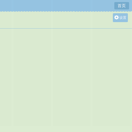
首页
设置
关灯
大
中
小