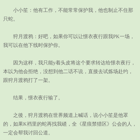
小小笙：他有工作，不能常常保护我，他也制止不住那
只蛇。
狩月渡鸦：好吧，如果你可以让憬衣夜行跟我PK一场，
我可以在他下线时保护你。
因为这样，我只能y着头皮将这个要求转达给憬衣夜行，
本以为他会拒绝，没想到他二话不说，直接去试炼场赴约，
跟狩月渡鸦打了一架。
结果，憬衣夜行输了。
之後，狩月渡鸦在世界频道上喊话，说小小笙是他罩
的，如果K裆里的蛇再找我碴，全《星痕禁猎区》公会的人，
一定会帮我讨回公道。