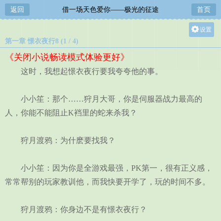
返回
借一场天色爱你——极光的征途
首页
设置
第一章 憬衣夜行8 (1 / 4)
关灯
《关闭小说畅读模式体验更好》
大
这时，我想起憬衣夜行要我夸夸他的事。
中
小
小小笙：那个……狩月大哥，你是伺服器战力最高的
人，你能不能阻止K裆里的蛇来杀我？
狩月渡鸦：为什麽要找我？
小小笙：因为你是全游戏最强，PK第一，很有正义感，
常常帮别的玩家教训他，而我快要开学了，玩的时间不多。
狩月渡鸦：你身边不是有憬衣夜行？