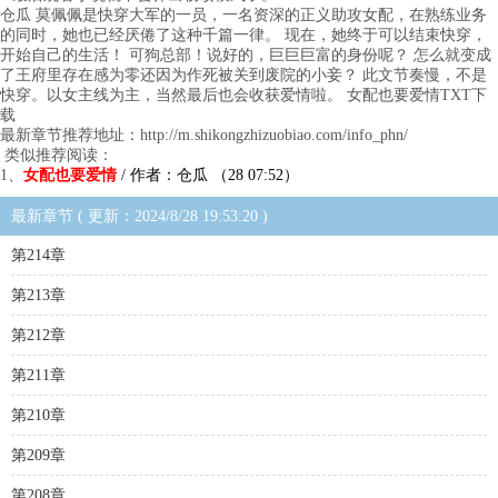
仓瓜 莫佩佩是快穿大军的一员，一名资深的正义助攻女配，在熟练业务
的同时，她也已经厌倦了这种千篇一律。 现在，她终于可以结束快穿，
开始自己的生活！ 可狗总部！说好的，巨巨巨富的身份呢？ 怎么就变成
了王府里存在感为零还因为作死被关到废院的小妾？ 此文节奏慢，不是
快穿。以女主线为主，当然最后也会收获爱情啦。 女配也要爱情TXT下
载
最新章节推荐地址：http://m.shikongzhizuobiao.com/info_phn/
类似推荐阅读：
1、
女配也要爱情
/ 作者：仓瓜 （28 07:52）
最新章节 ( 更新：2024/8/28 19:53:20 )
第214章
第213章
第212章
第211章
第210章
第209章
第208章