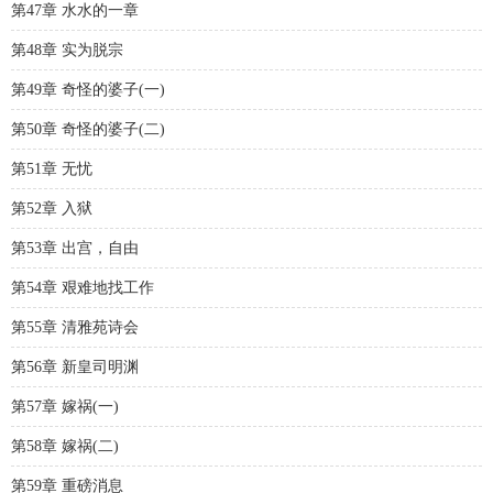
第47章 水水的一章
第48章 实为脱宗
第49章 奇怪的婆子(一)
第50章 奇怪的婆子(二)
第51章 无忧
第52章 入狱
第53章 出宫，自由
第54章 艰难地找工作
第55章 清雅苑诗会
第56章 新皇司明渊
第57章 嫁祸(一)
第58章 嫁祸(二)
第59章 重磅消息