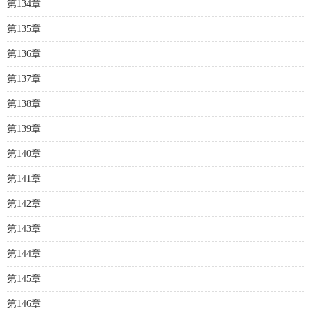
第134章
第135章
第136章
第137章
第138章
第139章
第140章
第141章
第142章
第143章
第144章
第145章
第146章