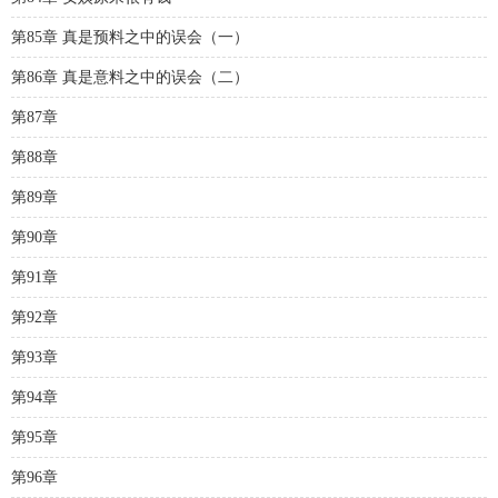
第85章 真是预料之中的误会（一）
第86章 真是意料之中的误会（二）
第87章
第88章
第89章
第90章
第91章
第92章
第93章
第94章
第95章
第96章