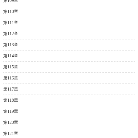
第109章
第110章
第111章
第112章
第113章
第114章
第115章
第116章
第117章
第118章
第119章
第120章
第121章