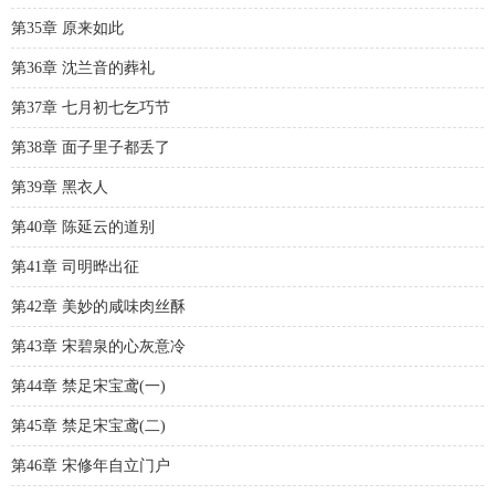
第35章 原来如此
第36章 沈兰音的葬礼
第37章 七月初七乞巧节
第38章 面子里子都丢了
第39章 黑衣人
第40章 陈延云的道别
第41章 司明晔出征
第42章 美妙的咸味肉丝酥
第43章 宋碧泉的心灰意冷
第44章 禁足宋宝鸢(一)
第45章 禁足宋宝鸢(二)
第46章 宋修年自立门户