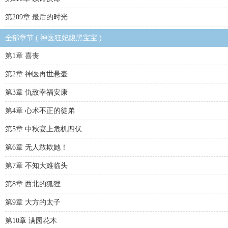
第209章 最后的时光
全部章节 ( 神医狂妃腹黑宝宝 )
第1章 喜丧
第2章 神医再世悬壶
第3章 仇敌幸福安康
第4章 心术不正的徒弟
第5章 中秋宴上危机四伏
第6章 无人敢欺她！
第7章 不知大难临头
第8章 西北的狐狸
第9章 大方的太子
第10章 满园花木