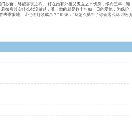
满门抄斩，终酿喜丧之祸。 好在她有外祖父鬼医之术傍身，续命三年，诞
，君御宸其实什么都没做过，唯一做的就是数十年如一日的爱她，为保护
你去求爹地，让他俩赶紧成亲？” 叶臻：“我怎么就生了你俩这么聪明绝顶