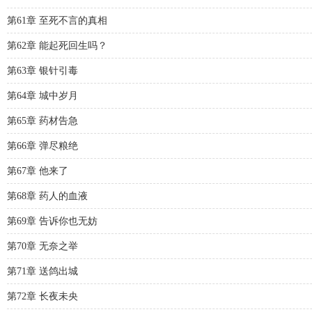
第61章 至死不言的真相
第62章 能起死回生吗？
第63章 银针引毒
第64章 城中岁月
第65章 药材告急
第66章 弹尽粮绝
第67章 他来了
第68章 药人的血液
第69章 告诉你也无妨
第70章 无奈之举
第71章 送鸽出城
第72章 长夜未央