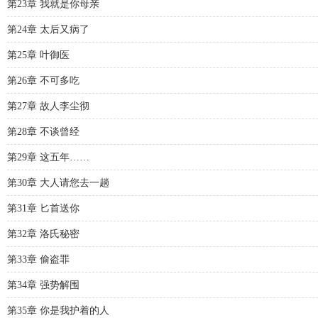
第23章 我就是你母亲
第24章 太后又病了
第25章 叶御医
第26章 不可多吃
第27章 故人李尘彻
第28章 不谈曾经
第29章 这五年……
第30章 大人请您去一趟
第31章 匕首送你
第32章 洛氏秘密
第33章 偷盗罪
第34章 强势解围
第35章 你是我护着的人