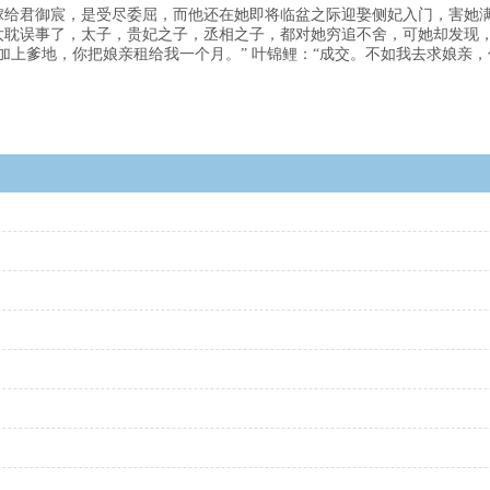
嫁给君御宸，是受尽委屈，而他还在她即将临盆之际迎娶侧妃入门，害她
太耽误事了，太子，贵妃之子，丞相之子，都对她穷追不舍，可她却发现
加上爹地，你把娘亲租给我一个月。” 叶锦鲤：“成交。不如我去求娘亲，